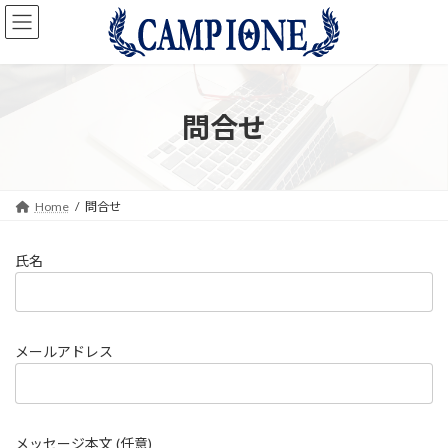
コ
ナ
ン
ビ
テ
ゲ
ン
ー
ツ
シ
へ
ョ
問合せ
ス
ン
キ
に
ッ
移
プ
動
Home
問合せ
氏名
メールアドレス
メッセージ本文 (任意)